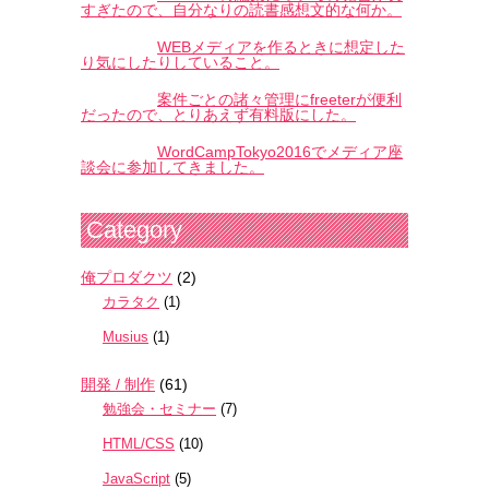
すぎたので、自分なりの読書感想文的な何か。
WEBメディアを作るときに想定した
り気にしたりしていること。
案件ごとの諸々管理にfreeterが便利
だったので、とりあえず有料版にした。
WordCampTokyo2016でメディア座
談会に参加してきました。
Category
俺プロダクツ
(2)
カラタク
(1)
Musius
(1)
開発 / 制作
(61)
勉強会・セミナー
(7)
HTML/CSS
(10)
JavaScript
(5)