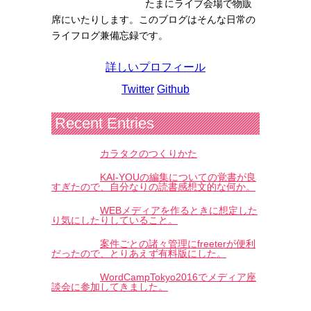
たまにライブ会場で物販
席にいたりします。このブログはそんな日常の
ライフログ兼備忘録です。
詳しいプロフィール
Twitter
Github
Recent Entries
カラタクのつくりかた
KAI-YOUの編集についての覚書が良
すぎたので、自分なりの読書感想文的な何か。
WEBメディアを作るときに想定した
り気にしたりしていること。
案件ごとの諸々管理にfreeterが便利
だったので、とりあえず有料版にした。
WordCampTokyo2016でメディア座
談会に参加してきました。