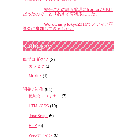
案件ごとの諸々管理にfreeterが便利
だったので、とりあえず有料版にした。
WordCampTokyo2016でメディア座
談会に参加してきました。
Category
俺プロダクツ
(2)
カラタク
(1)
Musius
(1)
開発 / 制作
(61)
勉強会・セミナー
(7)
HTML/CSS
(10)
JavaScript
(5)
PHP
(6)
Webデザイン
(8)