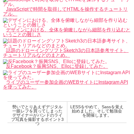
JavaScriptで時間を取得してHTMLを操作するチュートリ
アル。
デザインにおける、全体を俯瞰しながら細部を作り込むと
いうことの難しさ
話題のドローイングソフトSketch3の日本語参考サイト、
チュートリアルなどのまとめ。
反Facebook？振興SNS、Elloに登録してみた。
ライブのユーザー参加企画のWEBサイトにInstagram API
を使ってみた。
勢いでとりあえずデジタル
LESSをやめて、Sassを覚え
一眼レフを買ってしまった
始めました。そして勉強会
デザイナーがバンドのライ
を開催します。
ブ写真を撮影するポイント3
つ